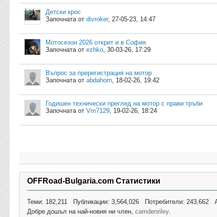
Детски крос
Започната от
divroker
,
27-05-23, 14:47
Мотосезон 2026 открит и в София
Започната от
ezhko
,
30-03-26, 17:29
Въпрос за пререгистрация на мотор
Започната от
abdahorn
,
18-02-26, 19:42
Годишен технически преглед на мотор с прави тръби
Започната от
Vm7129
,
19-02-26, 18:24
OFFRoad-Bulgaria.com Статистики
Теми: 182,211 Публикации: 3,564,026 Потребители: 243,662 А
Добре дошъл на най-новия ни член,
camdenriley
.