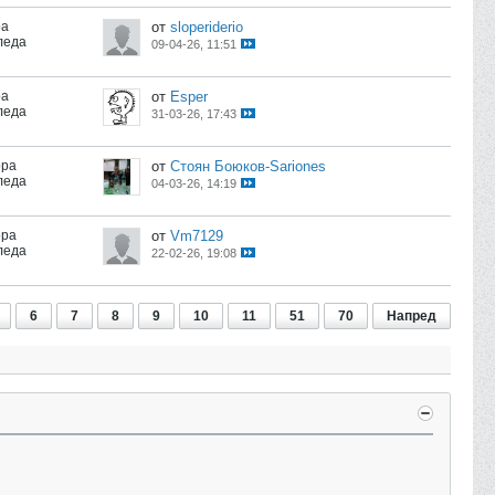
ра
от
sloperiderio
леда
09-04-26, 11:51
ра
от
Esper
леда
31-03-26, 17:43
ора
от
Стоян Боюков-Sariones
леда
04-03-26, 14:19
ора
от
Vm7129
леда
22-02-26, 19:08
6
7
8
9
10
11
51
70
Напред