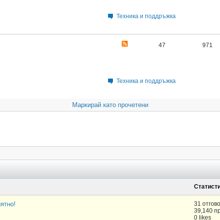
Техника и поддръжка
47
971
Техника и поддръжка
Маркирай като прочетени
Статист
ятно!
31 отгов
39,140 п
0 likes