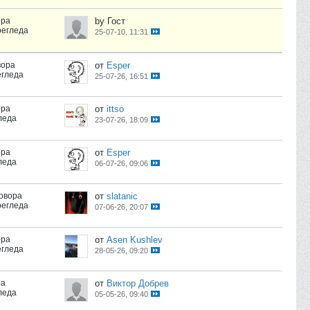
ора
by Гост
регледа
25-07-10, 11:31
вора
от
Esper
егледа
25-07-26, 16:51
ора
от
ittso
леда
23-07-26, 18:09
ора
от
Esper
леда
06-07-26, 09:06
говора
от
slatanic
регледа
07-06-26, 20:07
ора
от
Asen Kushlev
егледа
28-05-26, 09:20
ра
от
Виктор Добрев
леда
05-05-26, 09:40