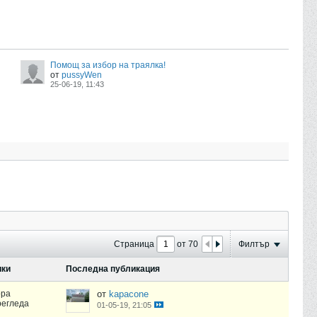
Помощ за избор на траялка!
от
pussyWen
25-06-19, 11:43
Страница
от
70
Филтър
ики
Последна публикация
ора
от
kapacone
регледа
01-05-19, 21:05