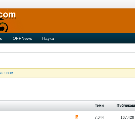
то
OFFNews
Наука
ленове.
.
Теми
Публикац
7,044
167,428