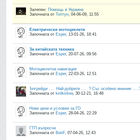
Залепен:
Помощь в Украине
Започната от
Топтун
,
04-06-09, 11:55
Електрически мотоциклети
Започната от
Esper
,
13-01-26, 18:41
За китайската техника
Започната от
Esper
,
20-07-26, 09:56
Мотоциклетна навигация
Започната от
Esper
,
22-03-26, 12:51
Ъпгрейди ..... Най-добрите ..... ? Със особено мнение ....
Започната от
kirilkirilow
,
30-12-21, 16:48
Нови цени и условия за ГО
Започната от
Esper
,
28-04-26, 22:29
ГТП въпросче
Започната от
BetiF
,
07-04-26, 12:43