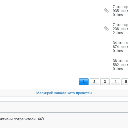
7 отгово
935 прег
0 likes
7 отгово
236 прег
2 likes
34 отгов
674 прег
0 likes
36 отгов
582 прег
0 likes
1
2
3
4
5
Маркирай канала като прочетен
ктивни потребители: 440