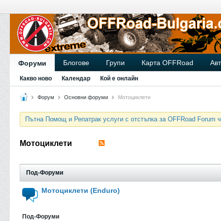
Блогове
Групи
Карта OFFRoad
Ав
Форуми
Какво ново
Календар
Кой е онлайн
Форум
Основни форуми
Мотоциклети
Пътна Помощ и Репатрак услуги с отстъпка за OFFRoad Forum ч
Мотоциклети
Под-Форуми
Мотоциклети (Enduro)
Под-Форуми