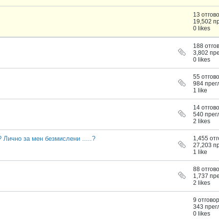
13 отгов
19,502 п
0 likes
188 отго
3,802 пр
0 likes
55 отгов
984 прег
1 like
14 отгов
540 прег
2 likes
.? Лично за мен безмислени .....?
1,455 от
27,203 п
1 like
88 отгов
1,737 пр
2 likes
9 отгово
343 прег
0 likes