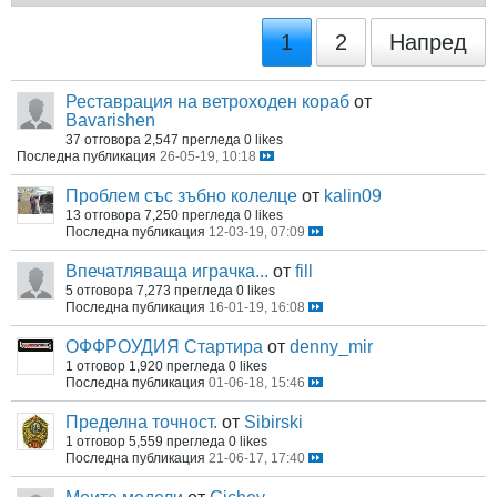
1
2
Напред
Реставрация на ветроходен кораб
от
Bavarishen
37 отговора
2,547 прегледа
0 likes
Последна публикация
26-05-19, 10:18
Проблем със зъбно колелце
от
kalin09
13 отговора
7,250 прегледа
0 likes
Последна публикация
12-03-19, 07:09
Впечатляваща играчка...
от
fill
5 отговора
7,273 прегледа
0 likes
Последна публикация
16-01-19, 16:08
ОФФРОУДИЯ Стартира
от
denny_mir
1 отговор
1,920 прегледа
0 likes
Последна публикация
01-06-18, 15:46
Пределна точност.
от
Sibirski
1 отговор
5,559 прегледа
0 likes
Последна публикация
21-06-17, 17:40