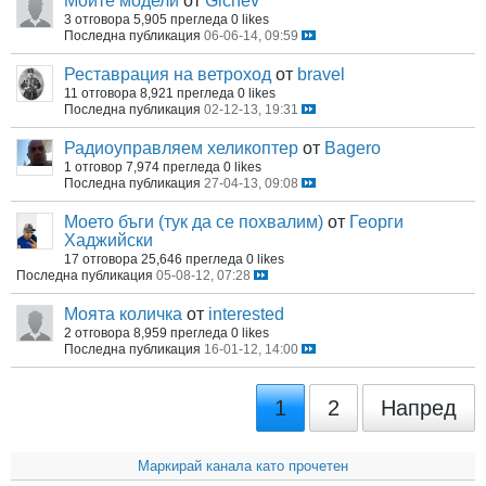
Моите модели
от
Gichev
3 отговора
5,905 прегледа
0 likes
Последна публикация
06-06-14, 09:59
Реставрация на ветроход
от
bravel
11 отговора
8,921 прегледа
0 likes
Последна публикация
02-12-13, 19:31
Радиоуправляем хеликоптер
от
Bagero
1 отговор
7,974 прегледа
0 likes
Последна публикация
27-04-13, 09:08
Моето бъги (тук да се похвалим)
от
Георги
Хаджийски
17 отговора
25,646 прегледа
0 likes
Последна публикация
05-08-12, 07:28
Моята количка
от
interested
2 отговора
8,959 прегледа
0 likes
Последна публикация
16-01-12, 14:00
1
2
Напред
Маркирай канала като прочетен