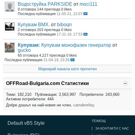
Водоструйка PARKSIDE
от
moci111
0 отговора
144 прегледа
0 likes
Последна публикация
11-05-21, 22:07
Купувам BMX.
от
biboqn
2 отговора
203 прегледа
0 likes
Последна публикация
17-11-19, 17:53
Купувам:
Купувам монофазен генератор
от
gucko
65 отговора
4,227 прегледа
0 likes
Последна публикация
21-04-19, 23:26
Маркирай канала като прочетен
OFFRoad-Bulgaria.com Статистики
Теми: 182,210 Публикации: 3,563,997 Потребители: 243,660
Активни потребители: 444
Добре дошъл на най-новия ни член,
camdenriley
.
ПОМОЩ
Default vB5 Style
ЗА КОНТАКТИ С НАС