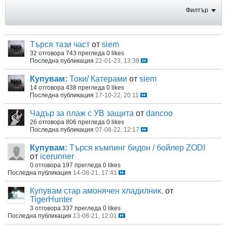
Филтър
Търся тази част
от
siem
32 отговора
743 прегледа
0 likes
Последна публикация
22-01-23, 13:39
Купувам:
Токи/ Катерами
от
siem
14 отговора
438 прегледа
0 likes
Последна публикация
17-10-22, 20:11
Чадър за плаж с УВ защита
от
dancoo
26 отговора
806 прегледа
0 likes
Последна публикация
07-08-22, 12:17
Купувам:
Търся къмпинг бидон / бойлер ZODI
от
icerunner
0 отговора
197 прегледа
0 likes
Последна публикация
14-08-21, 17:41
Купувам стар амонячен хладилник.
от
TigerHunter
3 отговора
337 прегледа
0 likes
Последна публикация
13-08-21, 12:01