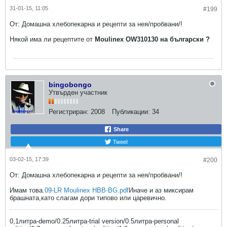
31-01-15, 11:05
#199
От: Домашна хлебопекарна и рецепти за нея/пробвани/!
Някой има ли рецептите от
Moulinex OW310130 на български ?
bingobongo
Утвърден участник
Регистриран:
2008
Публикации:
34
Share
Tweet
03-02-15, 17:39
#200
От: Домашна хлебопекарна и рецепти за нея/пробвани/!
Имам това.
09-LR Moulinex HBB-BG.pdf
Иначе и аз миксирам
брашната,като слагам дори типово или царевично.
0,1литра-demo/0.25литра-trial version/0.5литра-personal