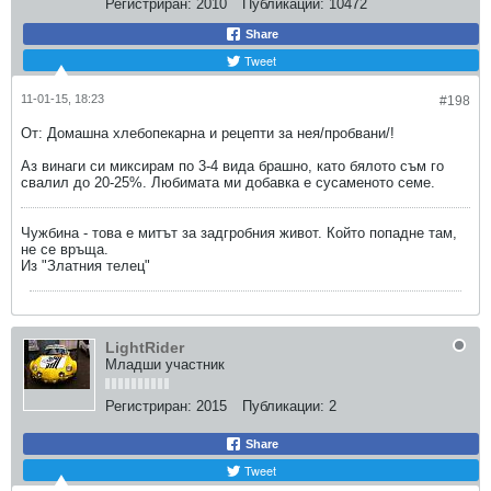
Регистриран:
2010
Публикации:
10472
Share
Tweet
11-01-15, 18:23
#198
От: Домашна хлебопекарна и рецепти за нея/пробвани/!
Аз винаги си миксирам по 3-4 вида брашно, като бялото съм го
свалил до 20-25%. Любимата ми добавка е сусаменото семе.
Чужбина - това е митът за задгробния живот. Който попадне там,
не се връща.
Из "Златния телец"
LightRider
Младши участник
Регистриран:
2015
Публикации:
2
Share
Tweet