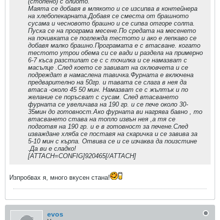
(стопено) с олиото.
Маята се добавя в млякото и се изсипва в контейнера
на хлебопекарната.Добавя се сместа от брашното
сусама и чесновото брашно и се сипва отгоре солта.
Пуска се на програма месене.По средата на месенето
на почивката се поглежда тестото и ако е лепкаво се
добавя малко брашно.Програмата е с втасване. когато
тестото утрои обема си се вади и раздела на примерно
6-7 къса разстилат се с с точилка и се намазват с
масълце .След което се завиват на охлювчета и се
подреждат в намаслена тавичка.Фурната е включена
предварително на 50гр. и тавата се слага в нея да
втаса -около 45 50 мин. Намазват се с жълтък и по
желание се поръсват с сусам. След втасването
фурната се увеличава на 190 гр. и се пече около 30-
35мин до готовност.Ако фурната ви нагрява бавно , то
втасването става на топло извън нея ,а тя се
подготвя на 190 гр. и е в готовност за печене.След
изваждане хляба се поставя на скаричка и се завива за
5-10 мин с кърпа. Отвива се и се изчаква да поизстине
.Да ви е сладко!
[ATTACH=CONFIG]920465[/ATTACH]
Изпробвах я, много вкусен стана!
evos