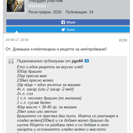
Утвърден участник
Регистриран:
2016
Публикации:
14
Share
Tweet
29-08-17, 22:54
#206
От: Домашна хлебопекарна и рецепти за нея/пробвани/!
Първоначално публикуван от
pgv64
Ето и една рецепта за вкусен хляб:
500гр брашно
20гр пресна мая
230мл прясно мляко
1бр яйце + един жълтък за мазане
4ч.л. захар (или 2 захар -2 мед)
2ч.л. сол
1 ч.л. чесново брашно (по желание)
1 с.л. сусам белен
40гр масло + 30-40 гр. за мазане
20мл олио или зехтин
Брашното се пресява два пъти. Маята се разтваря в
хладко мляко(100мл) и се добавя малко брашно да
шупне.Яйцето се разбива леко и се добавя в него
захарта и останалото хладко мляко и маслото