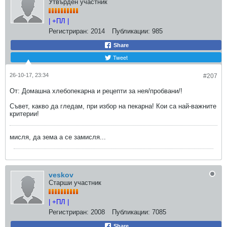
Утвърден участник
| +ПЛ |
Регистриран:
2014
Публикации:
985
Share
Tweet
26-10-17, 23:34
#207
От: Домашна хлебопекарна и рецепти за нея/пробвани/!
Съвет, какво да гледам, при избор на пекарна! Кои са най-важните
критерии!
мисля, да зема а се замисля...
veskov
Старши участник
| +ПЛ |
Регистриран:
2008
Публикации:
7085
Share