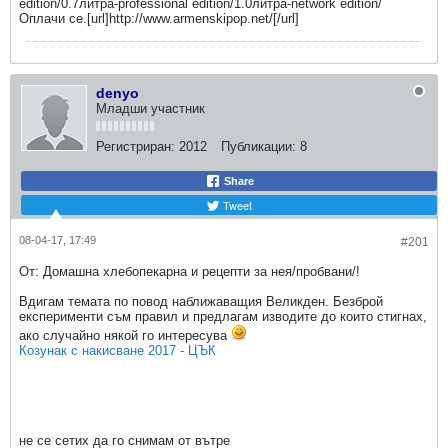
edition/0.7литра-professional edition/1.0литра-network edition/
Оплачи се.[url]http://www.armenskipop.net/[/url]
denyo
Младши участник
Регистриран:
2012
Публикации:
8
Share
Tweet
08-04-17, 17:49
#201
От: Домашна хлебопекарна и рецепти за нея/пробвани/!
Вдигам темата по повод наближаващия Великден. Безброй
експерименти съм правил и предлагам изводите до които стигнах,
ако случайно някой го интересува
Козунак с накисване 2017 - ЦЪК
не се сетих да го снимам от вътре