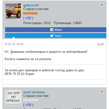
gabocvet
Старши участник
| +ПЛ |
Регистриран:
2010
Публикации:
13845
Share
Tweet
11-01-15, 18:18
#197
От: Домашна хлебопекарна и рецепти за нея/пробвани/!
Колега снимките не са излезли.
За всеки ден прекаран в риболов господ дава по два
0878 79 20 61 Борис
коко келеша
Старши участник
| +ПЛ |