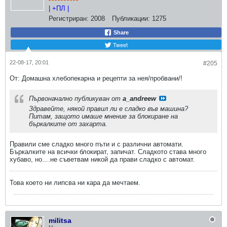
| +ПЛ |
Регистриран:
2008
Публикации:
1275
Share
Tweet
22-08-17, 20:01
#205
От: Домашна хлебопекарна и рецепти за нея/пробвани/!
Първоначално публикуван от
a_andreew
Здравейте, някой правил ли е сладко във машина?
Питам, защото имаше мнение за блокиране на
бъркалките от захарта.
Правили сме сладко много пъти и с различни автомати.
Бъркалките на всички блокират, запичат. Сладкото става много
хубаво, но....не съветвам никой да прави сладко с автомат.
Това което ни липсва ни кара да мечтаем.
militsa