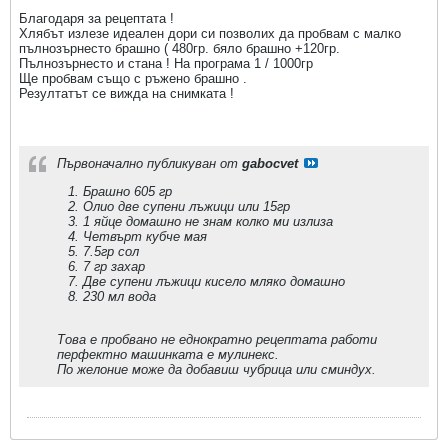
Благодаря за рецептата !
Хлябът излезе идеален дори си позволих да пробвам с малко
пълнозърнесто брашно ( 480гр. бяло брашно +120гр.
Пълнозърнесто и стана ! На програма 1 / 1000гр
Ще пробвам също с ръжено брашно .
Резултатът се вижда на снимката !
Първоначално публикуван от
gabocvet
Брашно 605 гр
Олио две супени лъжици или 15гр
1 яйце домашно не знам колко ми излиза
Четвърт кубче мая
7.5гр сол
7 гр захар
Две супени лъжици кисело мляко домашно
230 мл вода
Това е пробвано не еднократно рецептата работи
перфектно машинката е мулинекс.
По желоние може да добавиш чубрица или сминдух.