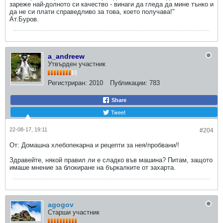
зареже най-долното си качество - винаги да гледа да мине тънко и
да не си плати справедливо за това, което получава!"
Ат.Буров.
a_andreew
Утвърден участник
Регистриран:
2010
Публикации:
783
Share
Tweet
22-08-17, 19:11
#204
От: Домашна хлебопекарна и рецепти за нея/пробвани/!
Здравейте, някой правил ли е сладко във машина? Питам, защото
имаше мнение за блокиране на бъркалките от захарта.
agogov
Старши участник