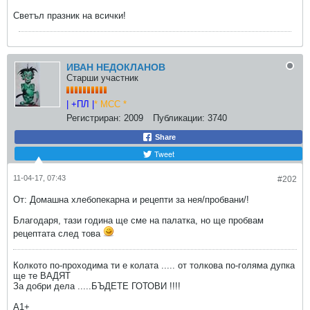
Светъл празник на всички!
ИВАН НЕДОКЛАНОВ
Старши участник
| +ПЛ |
* МСС *
Регистриран:
2009
Публикации:
3740
Share
Tweet
11-04-17, 07:43
#202
От: Домашна хлебопекарна и рецепти за нея/пробвани/!
Благодаря, тази година ще сме на палатка, но ще пробвам
рецептата след това
Колкото по-проходима ти е колата ..... от толкова по-голяма дупка
ще те ВАДЯТ
За добри дела .....БЪДЕТЕ ГОТОВИ !!!!
A1+