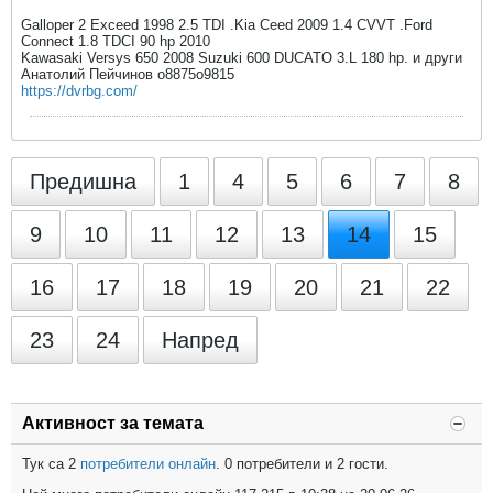
Galloper 2 Exceed 1998 2.5 TDI .Kia Ceed 2009 1.4 CVVT .Ford
Connect 1.8 TDCI 90 hp 2010
Kawasaki Versys 650 2008 Suzuki 600 DUCATO 3.L 180 hp. и други
Анатолий Пейчинов o8875о9815
https://dvrbg.com/
Предишна
1
4
5
6
7
8
9
10
11
12
13
14
15
16
17
18
19
20
21
22
23
24
Напред
Активност за темата
Тук са 2
потребители онлайн
. 0 потребители и 2 гости.