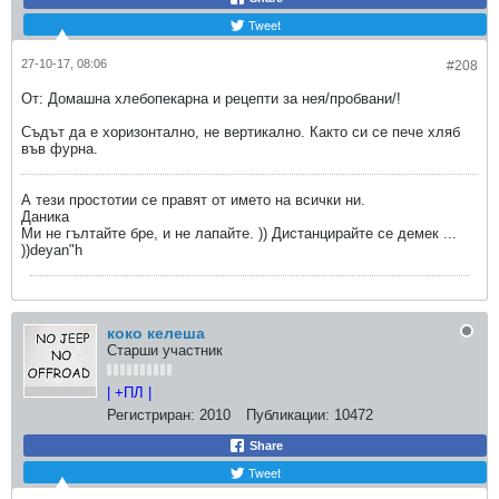
Tweet
27-10-17, 08:06
#208
От: Домашна хлебопекарна и рецепти за нея/пробвани/!
Съдът да е хоризонтално, не вертикално. Както си се пече хляб
във фурна.
А тези простотии се правят от името на всички ни.
Даника
Ми не гълтайте бре, и не лапайте. )) Дистанцирайте се демек ...
))deyan"h
коко келеша
Старши участник
| +ПЛ |
Регистриран:
2010
Публикации:
10472
Share
Tweet