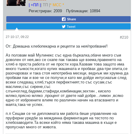
| +ПЛ |
| ТП |
* МСС *
Регистриран:
2009
Публикации:
10894
Share
Tweet
27-10-17, 09:22
#210
От: Домашна хлебопекарна и рецепти за нея/пробвани/!
Аз ползвам май Мулинекс със една бъркалка,обаче много съм
доволен от нея,ако се скапе пак такава ще взема,правенето на
хляб е проста работа от не прости хора.Казвам това защото има
много тънкости,когато купих машината и пробвах два-три опита,се
разочаровах и така стоя непотребна месеци, веднъж ми хрумна да
пробвам пак и взе че се получи,и като ми дойде интусиазъм след
всеки следващ хляб,търся перфектният,то със сусам,със
маслини,със сирене,със
слънчоглед,бадеми,стафиди,комбинации,зехтин , кисело
мляко,прясно мляко ,процент от двете най добре...лимон ,всяко
едно от изброените влияе по различен начин на втасването и
маята,така че успех.
п.п Сещам се че дипломната ми работа беше управление на
пруферни уредби за междинна ферментация на тестото по
хлебозаводите.Та всеки който няма такава машина в къщи е
пропуснал много от живота.