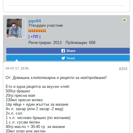
pgv64
Утвърден участник
| +ПЛ |
Регистриран:
2013
Публикации:
608
Share
Tweet
04-07-17, 19:06
#203
От: Домашна хлебопекарна и рецепти за нея/пробвани/!
Ето и една рецепта за вкусен хляб:
500гр брашно
20гр пресна мая
230мл прясно мляко
1бр яйце + един жълтък за мазане
4ч.л. захар (или 2 захар -2 мед)
2ч.л. сол
1 ч.л. чесново брашно (по желание)
1 с.л. сусам белен
40гр масло + 30-40 гр. за мазане
20мл олио или зехтин