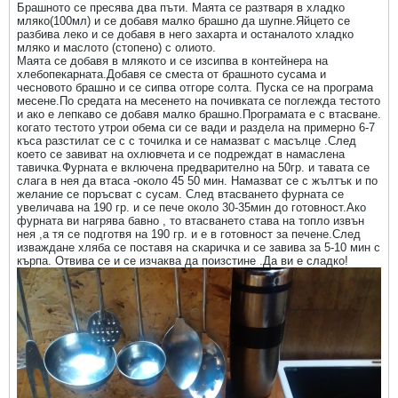
Брашното се пресява два пъти. Маята се разтваря в хладко
мляко(100мл) и се добавя малко брашно да шупне.Яйцето се
разбива леко и се добавя в него захарта и останалото хладко
мляко и маслото (стопено) с олиото.
Маята се добавя в млякото и се изсипва в контейнера на
хлебопекарната.Добавя се сместа от брашното сусама и
чесновото брашно и се сипва отгоре солта. Пуска се на програма
месене.По средата на месенето на почивката се поглежда тестото
и ако е лепкаво се добавя малко брашно.Програмата е с втасване.
когато тестото утрои обема си се вади и раздела на примерно 6-7
къса разстилат се с с точилка и се намазват с масълце .След
което се завиват на охлювчета и се подреждат в намаслена
тавичка.Фурната е включена предварително на 50гр. и тавата се
слага в нея да втаса -около 45 50 мин. Намазват се с жълтък и по
желание се поръсват с сусам. След втасването фурната се
увеличава на 190 гр. и се пече около 30-35мин до готовност.Ако
фурната ви нагрява бавно , то втасването става на топло извън
нея ,а тя се подготвя на 190 гр. и е в готовност за печене.След
изваждане хляба се поставя на скаричка и се завива за 5-10 мин с
кърпа. Отвива се и се изчаква да поизстине .Да ви е сладко!