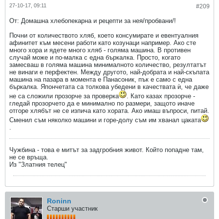
27-10-17, 09:11
#209
От: Домашна хлебопекарна и рецепти за нея/пробвани/!
Почни от количеството хляб, което консумирате и евентуалния
афинитет към месени работи като козунаци например. Ако сте
много хора и ядете много хляб - голяма машина. В противен
случай може и по-малка с една бъркалка. Просто, когато
замесваш в голяма машина минималното количество, резултатът
не винаги е перфектен. Между другото, най-добрата и най-скъпата
машина на пазара в момента е Панасоник, пък е само с една
бъркалка. Япончетата са толкова убедени в качествата ѝ, че даже
не са сложили прозорче за проверка
. Като казах прозорче -
гледай прозорчето да е минимално по размери, защото иначе
отгоре хлябът не се изпича като хората. Ако имаш въпроси, питай.
Сменил съм няколко машини и горе-долу съм им хванал цаката
.
Чужбина - това е митът за задгробния живот. Който попадне там,
не се връща.
Из "Златния телец"
Roninn
Старши участник