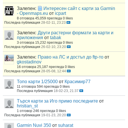
Залепен:
Интересен сайт с карти за Garmin
- Openmaps.eu
от
icpart
8 отговора
45,059 прегледа
0 likes
Последна публикация
28-02-11, 23:23
Залепен:
Други растерни формати за карти и
приложения
от
tabak
3 отговора
15,232 прегледа
0 likes
Последна публикация
26-02-10, 23:20
Залепен:
Право на ЛС и достъп до ftp-то
от
gkostadinov
16 отговора
25,187 прегледа
0 likes
Последна публикация
28-05-08, 12:44
Топо карти 1/25000
от
Красимир77
11 отговора
594 прегледа
0 likes
Последна публикация
18-02-23, 21:37
Търся карти за Иго примо последните
от
hristian_st
1 отговор
246 прегледа
0 likes
Последна публикация
19-01-23, 20:20
Garmin Nuvi 350
от
suharat