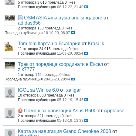
5 отговора
3,016 прегледа
0 likes
Последна публикация
08-12-22, 21:40
OSM ASIA #malaysia and singapore
от
adidas356
2 отговора
133 прегледа
0 likes
Последна публикация
16-10-20, 08:07
Tom-tom Карта на България
от
Krasi_k
11 отговора
24,915 прегледа
0 likes
Последна публикация
11-03-20, 08:54
Трак от поредица координати в Ексел
от
zik7777
1 отговор
145 прегледа
0 likes
Последна публикация
28-02-20, 20:44
IGOL за Win ce 6.0
от
xaligar
10 отговора
638 прегледа
0 likes
Последна публикация
05-12-19, 15:45
Помощ за навигация Asus R600
от
Applause
2 отговора
321 прегледа
0 likes
Последна публикация
05-12-19, 13:33
Карта за навигация Grand Cherokee 2008
от