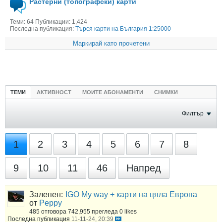
Растерни (топографски) карти
Теми: 64 Публикации: 1,424
Последна публикация:
Търся карти на България 1:25000
Маркирай като прочетени
ТЕМИ
АКТИВНОСТ
МОИТЕ АБОНАМЕНТИ
СНИМКИ
Филтър
1
2
3
4
5
6
7
8
9
10
11
46
Напред
Залепен:
IGO My way + карти на цяла Европа
от
Peppy
485 отговора
742,955 прегледа
0 likes
Последна публикация
11-11-24, 20:39