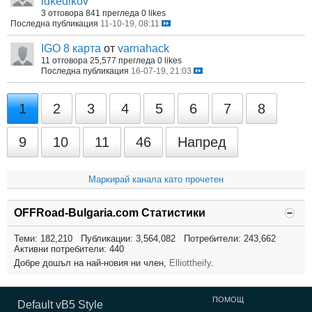
idkedikov
3 отговора
841 прегледа
0 likes
Последна публикация
11-10-19, 08:11
IGO 8 карта
от
varnahack
11 отговора
25,577 прегледа
0 likes
Последна публикация
16-07-19, 21:03
1
2
3
4
5
6
7
8
9
10
11
46
Напред
Маркирай канала като прочетен
OFFRoad-Bulgaria.com Статистики
Теми: 182,210 Публикации: 3,564,082 Потребители: 243,662
Активни потребители: 440
Добре дошъл на най-новия ни член,
Elliottheify
.
ПОМОЩ
Default vB5 Style