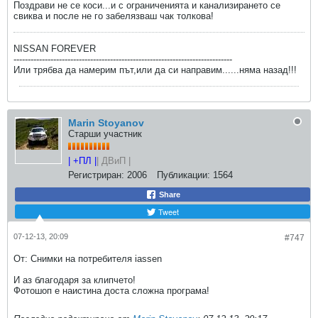
Поздрави не се коси...и с ограниченията и канализирането се
свиква и после не го забелязваш чак толкова!
NISSAN FOREVER
-----------------------------------------------------------------------------
Или трябва да намерим път,или да си направим......няма назад!!!
Marin Stoyanov
Старши участник
| +ПЛ |
| ДВиП |
Регистриран:
2006
Публикации:
1564
Share
Tweet
07-12-13, 20:09
#747
От: Снимки на потребителя iassen
И аз благодаря за клипчето!
Фотошоп е наистина доста сложна програма!