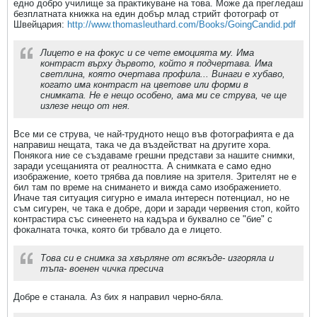
едно добро училище за практикуване на това. Може да прегледаш
безплатната книжка на един добър млад стрийт фотограф от
Швейцария:
http://www.thomasleuthard.com/Books/GoingCandid.pdf
Лицето е на фокус и се чете емоцията му. Има
контраст върху дървото, който я подчертава. Има
светлина, която очертава профила... Винаги е хубаво,
когато има контраст на цветове или форми в
снимката. Не е нещо особено, ама ми се струва, че ще
излезе нещо от нея.
Все ми се струва, че най-трудното нещо във фотографията е да
направиш нещата, така че да въздействат на другите хора.
Понякога ние се създаваме грешни представи за нашите снимки,
заради усещанията от реалността. А снимката е само едно
изображение, което трябва да повлияе на зрителя. Зрителят не е
бил там по време на снимането и вижда само изображението.
Иначе тая ситуация сигурно е имала интересн потенциал, но не
съм сигурен, че така е добре, дори и заради червения стоп, който
контрастира със синеенето на кадъра и буквално се "бие" с
фокалната точка, която би трбвало да е лицето.
Това си е снимка за хвърляне от всякъде- изгоряла и
тъпа- военен чичка пресича
Добре е станала. Аз бих я направил черно-бяла.