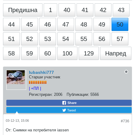
Предишна
1
40
41
42
43
44
45
46
47
48
49
50
51
52
53
54
55
56
57
58
59
60
100
129
Напред
lubashki777
Старши участник
| +ПЛ |
Регистриран:
2006
Публикации:
5566
Share
Tweet
03-12-13, 15:06
#736
От: Снимки на потребителя iassen