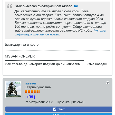
Първоначално публикуван от
iassen
Да, хеликоптерите са много скъпо хоби. Това
самолетче е от депрон. Един лист депрон струва 4 лв.
Ако си го купиш нарязн и само го залепиш струва 20лв.
Всички останали моторчета, перки, серва и т.н. са още
100-тина лв, но те рядко се чупят. Общо взето това
май е най-евтиния вариант за летящо RC хоби.
Тук има
инфомация кое как се прави.
Благодаря за инфото!
NISSAN FOREVER
-----------------------------------------------------------------------------
Или трябва да намерим път,или да си направим......няма назад!!!
iassen
Старши участник
| +ПЛ |
Регистриран:
2008
Публикации:
2470
Share