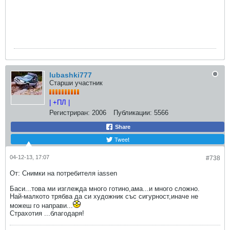
lubashki777
Старши участник
| +ПЛ |
Регистриран:
2006
Публикации:
5566
Share
Tweet
04-12-13, 17:07
#738
От: Снимки на потребителя iassen
Баси...това ми изглежда много готино,ама...и много сложно.
Най-малкото трябва да си художник със сигурност,иначе не
можеш го направи...
Страхотия ...благодаря!