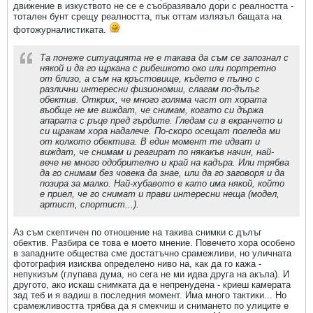
движение в изкуството не се е съобразявало дори с реалността -
тотален бунт срещу реалността, пък оттам излязъл бащата на
фотожурналистиката.
Та понеже ситуацията не е такава да съм се запознал с
някой и да го щркана с рибешкото око или портретно
от близо, а съм на кръстовище, където е пълно с
различни интересни физиономии, слагам пo-дълъг
обектив. Открих, че много голяма част от хората
въобще не ме виждат, че снимам, когато си държа
апарата с ръце пред гърдите. Гледам си в екранчето и
си щракам хора надалече. По-скоро осещат погледа ми
от колкото обектива. В един момент те идват и
виждат, че снимам и реагират по някакъв начин, най-
вече не много одобрително и край на кадъра. Или трябва
да го снимам без човека да знае, или да го заговоря и да
позира за малко. Най-хубавото е като има някой, който
е приел, че го снимат и прави интересни неща (модел,
артист, спортист...).
Аз съм скептичен по отношение на такива снимки с дълъг
обектив. Разбира се това е моето мнение. Повечето хора особено
в западните общества сме достатъчно срамежливи, но уличната
фотография изисква определено ниво на, как да го кажа -
непукизъм (глупава дума, но сега не ми идва друга на акъла). И
другото, ако искаш снимката да е непренудена - криеш камерата
зад теб и я вадиш в последния момент. Има много тактики... Но
срамежливостта трябва да я смекчиш и снимането по улиците е