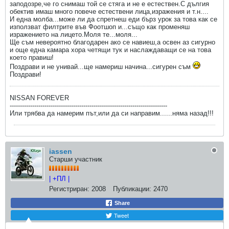
заподозре,че го снимаш той се стяга и не е естествен.С дългия
обектив имаш много повече естествени лица,изражения и т.н....
И една молба...може ли да спретнеш еди бърз урок за това как се
използват филтрите във Фоотшоп и...също как променяш
изражението на лицето.Моля те...моля...
Ще съм невероятно благодарен ако се навиеш,а освен аз сигурно
и още една камара хора четящи тук и наслаждаващи се на това
което правиш!
Поздрави и не унивай...ще намериш начина...сигурен съм
Поздрави!
NISSAN FOREVER
-----------------------------------------------------------------------------
Или трябва да намерим път,или да си направим......няма назад!!!
iassen
Старши участник
| +ПЛ |
Регистриран:
2008
Публикации:
2470
Share
Tweet