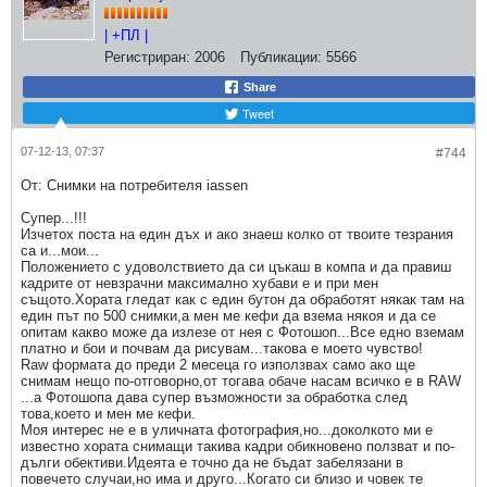
| +ПЛ |
Регистриран:
2006
Публикации:
5566
Share
Tweet
07-12-13, 07:37
#744
От: Снимки на потребителя iassen
Супер...!!!
Изчетох поста на един дъх и ако знаеш колко от твоите тезрания
са и...мои...
Положението с удоволствието да си цъкаш в компа и да правиш
кадрите от невзрачни максимално хубави е и при мен
същото.Хората гледат как с един бутон да обработят някак там на
един път по 500 снимки,а мен ме кефи да взема някоя и да се
опитам какво може да излезе от нея с Фотошоп...Все едно вземам
платно и бои и почвам да рисувам...такова е моето чувство!
Raw формата до преди 2 месеца го използвах само ако ще
снимам нещо по-отговорно,от тогава обаче насам всичко е в RAW
...а Фотошопа дава супер възможности за обработка след
това,което и мен ме кефи.
Моя интерес не е в уличната фотография,но...доколкото ми е
известно хората снимащи такива кадри обикновено ползват и по-
дълги обективи.Идеята е точно да не бъдат забелязани в
повечето случаи,но има и друго...Когато си близо и човек те