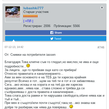
lubashki777
Старши участник
| +ПЛ |
Регистриран:
2006
Публикации:
5566
Share
Tweet
07-12-13, 14:42
#746
От: Снимки на потребителя iassen
Благодаря.Това клипче съм го гледал,но мислех,че има и още
подробности...
За лицата...ще го пробвам още като се прибера!
Относно правилата и канализирането...
Ами за мен основното е на ТЕБ да ти харесва крайния
резултат.Всичко е гот...щом на теб ти е гот и се забавляваш.
Сега...ако искаш и на хората и на теб да им харесва
еднакво,ами...няма как...става сложно и трябва да се
съобразяваш с доста правила и канализиране...
Това слага доста рамки и ти нарушава свободата,обаче няма как и
тъй и тъй...
При мен е същото/или почти същото/,така,че...ако знаеш как
добре те разбирам,чак няма да повярваш...