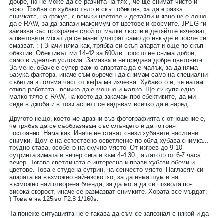
добре, но не може да се разчита на тях , че ще снимат чисто и
ясно. Трябва си хубаво тяло и скъп обектив, за да е рязка
снимката, на фокус, с всички цветове и детайли и явно не е лошо
да е RAW, за да запази максимум от цветове и формите. JPEG ги
замазва със прозрачен слой от малки люспи и детайлте изчезват,
а цветовете могат да се манипулитрат само до някъде и после се
смазват. : ) Значи няма как, трябва си скъп апарат и още по-скъп
обектив. Обективът ми 14-42 за 600лв. просто не снима добре,
само в идеални условия. Замазва и не предава добре цветовете.
За мене, обаче е супер важно апартата да е малък, за да няма
базука фактора, иначе съм обречен да снимам само на специални
събития и голяма част от кефа ми изчезва. Хубавото е, че натам
отива работата - всичко да е мощно и малко. Ще си купя едно
малко тяло с RAW, на което да закачам про обективите, да ми
седи в джоба и в този аспект се надявам всичко да е наред.
Другото нещо, което ме дразни във фотографията с отношение е,
че трябва да се съобразявам със слънцето и да го гоня
постоянно. Няма как. Иначе не стават онези хубавите наситени
снимки. Щом е на естествено осветление по обяд хубава снимка...
трудно става, особено на скучно място. От изгрев до 9-10
сутринта зимата и вечер сега е към 4-4:30 , а лятото от 6-7 часа
вечер. Тогава светлината е интересна и прави хубави обеми и
цветове. Това е студена сутрин, на сенчесто място. Нагласям си
апарата на възможно най-ниско iso, за да няма шум и на
възможно най отворена бленда, за да мога да си позволя по-
висока скорост, иначе се размазват снимките. Хората все мърдат:
) Това е на 125iso F2.8 1/160s.
Та понеже ситуацията не е такава да съм се запознал с някой и да