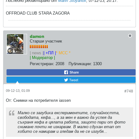
Последно редактирано от
Marin Stoyanov
;
07-12-13, 20:17
.
OFFROAD CLUB STARA ZAGORA
damon
Старши участник
| news |
| +ПЛ |
* МСС *
| Модератор |
Регистриран:
2008
Публикации:
1300
Share
Tweet
09-12-13, 01:09
#748
От: Снимки на потребителя iassen
Малко се загубиха експериментите, случайността,
свободата, кефа..., а за мен е важно да успея да
съхраня кефа в цялата работа, защото пари от фото
снимане почти не изкарвам. В малко сдухан етап от
хобито се намирам и гледам да не се изгубя...