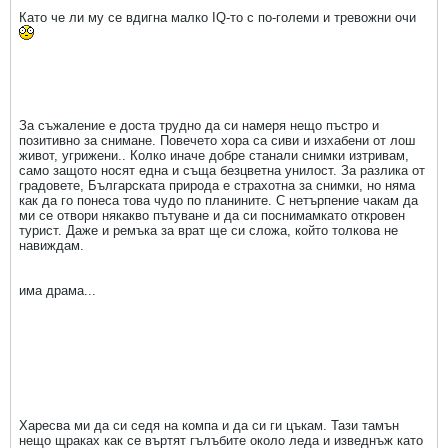
Като че ли му се вдигна малко IQ-то с по-големи и тревожни очи
За съжаление е доста трудно да си намеря нещо пъстро и
позитивно за снимане. Повечето хора са сиви и изхабени от лош
живот, угрижени.. Колко иначе добре станали снимки изтривам,
само защото носят една и съща безцветна унилост. За разлика от
градовете, Българската природа е страхотна за снимки, но няма
как да го понеса това чудо по планините. С нетърпение чакам да
ми се отвори някакво пътуване и да си поснимамкато откровен
турист. Даже и ремъка за врат ще си сложа, който толкова не
навиждам.
има драма...
Харесва ми да си седя на компа и да си ги цъкам. Тази тамън
нещо щраках как се въртят гълъбите около леда и изведнъж като