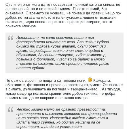
От личен опит мога да те посъветвам - снимай като си снима, не
се презорвай, но и не спирай съвсем. Просто снимай, без
очаквания. С времето се усещаш, че почваш да правиш нещо по-
добро, но тогава на мястото на ентусиазма лишен от всякакви
очаквания, идва онова неприятно перфекционизиране, което
понякога блокира.
Истината е, че като повечето неща и във
фотографията нещата са ясни. Ако искаш хубави
снимки ти трябва хубав апарат, скъпи обективи,
време, да разбираш всички ония сложни цифри и
обузначния, да гониш слънцето, хубав компютър,
познания с фотошоп, чувство за баланс и много
търсене на сюжети, иначе просто снимките рядко
стават хубави.
Не съм съгласен, че нещата са толкова ясни.
Камерата,
обективите, фотошопа и прочее са просто инструмент. Основата е
в силата, дълбочината на погледа и въображението... Аз твърдя,
макар също да ползвам сравнително добра техника, че добра
снимка може да се направи с всякаква камера.
Честно казано малко ме дразнят превзетостта,
претенциите и сложното говорене във фотографията
на по-високо ниво. Напоследък виждам смисълът в
цялата тази суетня, но обичам нещата да се
опростяват, а не да се усложняват.