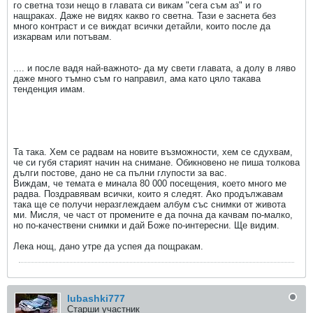
го светна този нещо в главата си викам "сега съм аз" и го
нащраках. Даже не видях какво го светна. Тази е заснета без
много контраст и се виждат всички детайли, които после да
изкарвам или потъвам.
.... и после вадя най-важното- да му свети главата, а долу в ляво
даже много тъмно съм го направил, ама като цяло такава
тенденция имам.
Та така. Хем се радвам на новите възможности, хем се сдухвам,
че си губя старият начин на снимане. Обикновено не пиша толкова
дълги постове, дано не са пълни глупости за вас.
Виждам, че темата е минала 80 000 посещения, което много ме
радва. Поздравявам всички, които я следят. Ако продължавам
така ще се получи неразглеждаем албум със снимки от живота
ми. Мисля, че част от промените е да почна да качвам по-малко,
но по-качествени снимки и дай Боже по-интересни. Ще видим.
Лека нощ, дано утре да успея да пощракам.
lubashki777
Старши участник