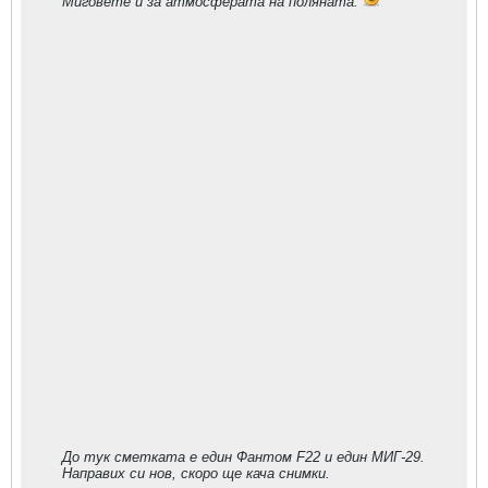
Миговете и за атмосферата на поляната.
До тук сметката е един Фантом F22 и един МИГ-29.
Направих си нов, скоро ще кача снимки.