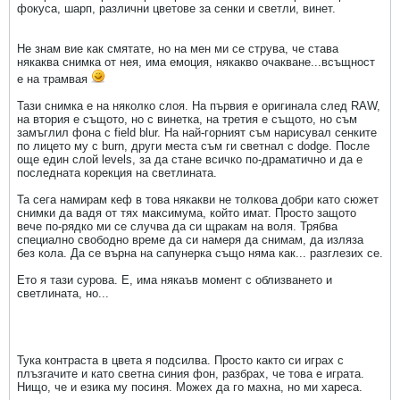
фокуса, шарп, различни цветове за сенки и светли, винет.
Не знам вие как смятате, но на мен ми се струва, че става
някаква снимка от нея, има емоция, някакво очакване...всъщност
е на трамвая
Тази снимка е на няколко слоя. На първия е оригинала след RAW,
на втория е същото, но с винетка, на третия е същото, но съм
замъглил фона с field blur. На най-горният съм нарисувал сенките
по лицето му с burn, други места съм ги светнал с dodge. После
още един слой levels, за да стане всичко по-драматично и да е
последната корекция на светлината.
Та сега намирам кеф в това някакви не толкова добри като сюжет
снимки да вадя от тях максимума, който имат. Просто защото
вече по-рядко ми се случва да си щракам на воля. Трябва
специално свободно време да си намеря да снимам, да изляза
без кола. Да се върна на сапунерка също няма как... разглезих се.
Ето я тази сурова. Е, има някаъв момент с облизването и
светлината, но...
Тука контраста в цвета я подсилва. Просто както си играх с
плъзгачите и като светна синия фон, разбрах, че това е играта.
Нищо, че и езика му посиня. Можех да го махна, но ми хареса.