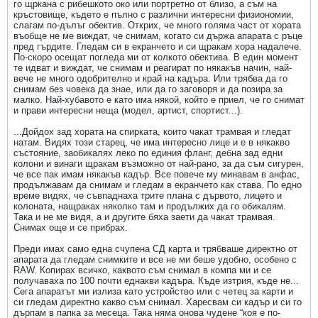
го щркана с рибешкото око или портретно от близо, а съм на
кръстовище, където е пълно с различни интересни физиономии,
слагам пo-дълъг обектив. Открих, че много голяма част от хората
въобще не ме виждат, че снимам, когато си държа апарата с ръце
пред гърдите. Гледам си в екранчето и си щракам хора надалече.
По-скоро осещат погледа ми от колкото обектива. В един момент
те идват и виждат, че снимам и реагират по някакъв начин, най-
вече не много одобрително и край на кадъра. Или трябва да го
снимам без човека да знае, или да го заговоря и да позира за
малко. Най-хубавото е като има някой, който е приел, че го снимат
и прави интересни неща (модел, артист, спортист...).
...Дойдох зад хората на спирката, които чакат трамвая и гледат
натам. Видях този старец, че има интересно лице и е в някакво
състояние, заобикалях леко по единия фланг, дебна зад едни
колони и винаги щракам възможно от най-рано, за да съм сигурен,
че все пак имам някакъв кадър. Все повече му минавам в анфас,
продължавам да снимам и гледам в екранчето как става. По едно
време видях, че съвпаднаха трите плана с дървото, лицето и
колоната, нащраках няколко там и продължих да го обикалям.
Така и не ме видя, а и другите бяха заети да чакат трамвая.
Снимах още и се прибрах.
Преди имах само една счупена СД карта и трябваше директно от
апарата да гледам снимките и все не ми беше удобно, особено с
RAW. Копирах всичко, каквото съм снимал в компа ми и се
получаваха по 100 почти еднакви кадъра. Къде изтрия, къде не...
Сега апаратът ми излиза като устройство или с четец за карти и
си гледам директно какво съм снимал. Харесвам си кадър и си го
дърпам в папка за месеца. Така няма онова чудене “коя е по-