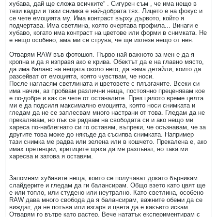
хубава, дай ще сложа всичките“ . Сигурен съм , че има нещо в
тези кадри и тази снимка е най-добрата тях. Лицето е на фокус и
се чете емоцията му. Има контраст върху дървото, който я
подчертава. Има светлина, която очертава профила... Винаги е
хубаво, когато има контраст на цветове или форми в снимката. Не
е нещо особено, ама ми се струва, че ще излезе нещо от нея.
Отварям RAW във фотошоп. Първо най-важното за мен е да я
кропна и да я изправя ако е крива. Обектът да е на главно място,
да има баланс на нещата около него, да няма детайли, които да
разсейват от емоцията, която чувствам, че носи.
После нагласям светлината и цветовете с плъзгачите. Всеки си
има начин, аз пробвам различни неща, постоянно преценявам кое
е по-добре и как се чете от останалите. През цялото време целта
ми е да подсиля максимално емоцията, която носи снимката и
гледам да не се заплесвам много настрани от това. Гледам да не
прекалявам, но пък се радвам на свободата си и ако нещо ми
хареса по-наблегнато си го оставям, въпреки, че осъзнавам, че за
другите това може до някъде да съсипва снимката. Например
тази снимка ме радва или зелена или в кошчето. Прекалена е, ако
имах претенции, критиците щяха да ме разпънат, но така ми
харесва и затова я оставям.
Запомням хубавите неща, които се получават докато бърникам
слайдерите и гледам да ги балансирам. Общо взето като цвят ще
е или топло, или студено или неутрално. Като светлина, особено
RAW дава много свобода да я балансирам, важните обеми да се
виждат, да не потъва или изгаря и цвета да е какъвто искам.
Отварям го вътре като растер. Вече нататък експериментирам с