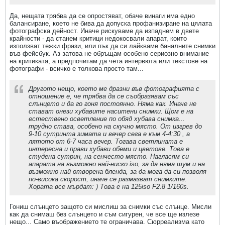
Да, нещата трябва да се опростяват, обаче винаги има едно
балансиране, което не бива да допуска профанизиране на цялата
фотографска дейност. Иначе рискуваме да изпаднем в двете
крайности - да станем критици недокосвали апарат, които
използват тежки фрази, или пък да си лайкваме баналните снимки
във фейсбук. Аз затова не обръщам особено сериозно внимание
на критиката, а предпочитам да чета интервюта или текстове на
фотографи - всичко е толкова просто там...
Другото нещо, което ме дразни във фотографията с
отношение е, че трябва да се съобразявам със
слънцето и да го гоня постоянно. Няма как. Иначе не
стават онези хубавите наситени снимки. Щом е на
естествено осветление по обяд хубава снимка...
трудно става, особено на скучно място. От изгрев до
9-10 сутринта зимата и вечер сега е към 4-4:30 , а
лятото от 6-7 часа вечер. Тогава светлината е
интересна и прави хубави обеми и цветове. Това е
студена сутрин, на сенчесто място. Нагласям си
апарата на възможно най-ниско iso, за да няма шум и на
възможно най отворена бленда, за да мога да си позволя
по-висока скорост, иначе се размазват снимките.
Хората все мърдат: ) Това е на 125iso F2.8 1/160s.
Гониш слънцето защото си мислиш за снимки със слънце. Мисли
как да снимаш без слънцето и съм сигурен, че все ще излезе
нещо... Само въображението те ограничава. Сюрреализма като