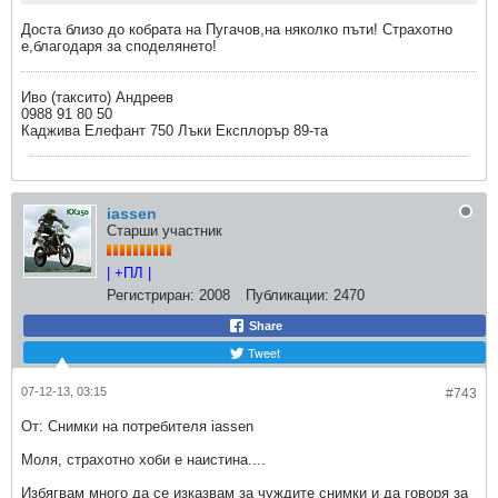
Доста близо до кобрата на Пугачов,на няколко пъти! Страхотно
е,благодаря за споделянето!
Иво (таксито) Андреев
0988 91 80 50
Каджива Елефант 750 Лъки Експлорър 89-та
iassen
Старши участник
| +ПЛ |
Регистриран:
2008
Публикации:
2470
Share
Tweet
07-12-13, 03:15
#743
От: Снимки на потребителя iassen
Моля, страхотно хоби е наистина....
Избягвам много да се изказвам за чуждите снимки и да говоря за