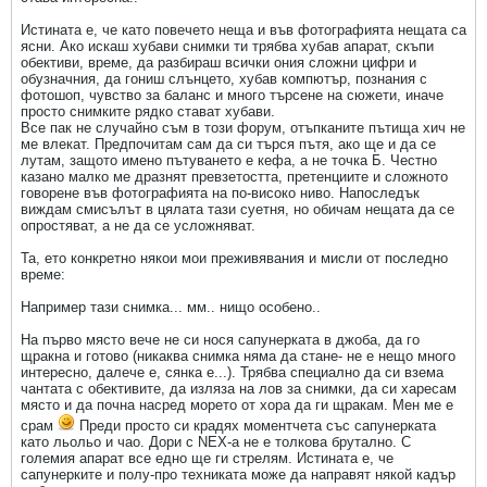
Истината е, че като повечето неща и във фотографията нещата са
ясни. Ако искаш хубави снимки ти трябва хубав апарат, скъпи
обективи, време, да разбираш всички ония сложни цифри и
обузначния, да гониш слънцето, хубав компютър, познания с
фотошоп, чувство за баланс и много търсене на сюжети, иначе
просто снимките рядко стават хубави.
Все пак не случайно съм в този форум, отъпканите пътища хич не
ме влекат. Предпочитам сам да си търся пътя, ако ще и да се
лутам, защото имено пътуването е кефа, а не точка Б. Честно
казано малко ме дразнят превзетостта, претенциите и сложното
говорене във фотографията на по-високо ниво. Напоследък
виждам смисълът в цялата тази суетня, но обичам нещата да се
опростяват, а не да се усложняват.
Та, ето конкретно някои мои преживявания и мисли от последно
време:
Например тази снимка... мм.. нищо особено..
На първо място вече не си нося сапунерката в джоба, да го
щракна и готово (никаква снимка няма да стане- не е нещо много
интересно, далече е, сянка е...). Трябва специално да си взема
чантата с обективите, да изляза на лов за снимки, да си харесам
място и да почна насред морето от хора да ги щракам. Мен ме е
срам
Преди просто си крадях моментчета със сапунерката
като льольо и чао. Дори с NEX-а не е толкова брутално. С
големия апарат все едно ще ги стрелям. Истината е, че
сапунерките и полу-про техниката може да направят някой кадър