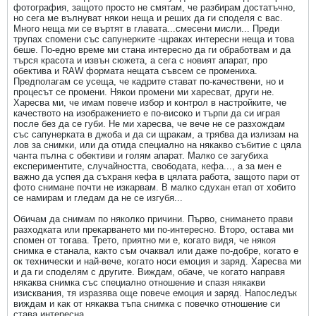
фотография, защото просто не смятам, че разбирам достатъчно,
но сега ме вълнуват някои неща и реших да ги споделя с вас.
Много неща ми се въртят в главата...смесени мисли... Преди
трупах спомени със сапунерките -щраках интересни неща и това
беше. По-едно време ми стана интересно да ги обработвам и да
търся красота и извън сюжета, а сега с новият апарат, про
обектива и RAW формата нещата съвсем се промениха.
Предполагам се усеща, че кадрите стават по-качествени, но и
процесът се промени. Някои промени ми харесват, други не.
Харесва ми, че имам повече избор и контрол в настройките, че
качеството на изображението е по-високо и търпи да си играя
после без да се губи. Не ми харесва, че вече не се разхождам
със сапунерката в джоба и да си щракам, а трябва да излизам на
лов за снимки, или да отида специално на някакво събитие с цяла
чанта пълна с обективи и голям апарат. Малко се загубиха
експериментите, случайността, свободата, кефа..., а за мен е
важно да успея да съхраня кефа в цялата работа, защото пари от
фото снимане почти не изкарвам. В малко сдухан етап от хобито
се намирам и гледам да не се изгубя...
Обичам да снимам по няколко причини. Първо, снимането прави
разходката или прекарването ми по-интересно. Второ, остава ми
спомен от тогава. Трето, приятно ми е, когато видя, че някоя
снимка е станала, както съм очаквал или даже по-добре, когато е
ок технически и най-вече, когато носи емоция и заряд. Харесва ми
и да ги споделям с другите. Виждам, обаче, че когато направя
някаква снимка със специално отношение и спазя някакви
изисквания, тя изразява още повече емоция и заряд. Напоследък
виждам и как от някаква тъпа снимка с повечко отношение си
става интересна..