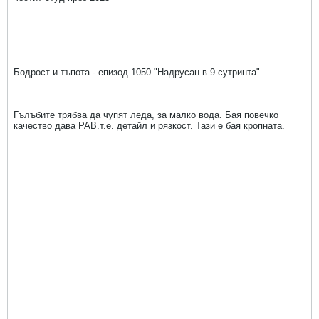
Бодрост и тъпота - епизод 1050 "Надрусан в 9 сутринта"
Гълъбите трябва да чупят леда, за малко вода. Бая повечко
качество дава РАВ.т.е. детайл и рязкост. Тази е бая кропната.