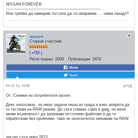
NISSAN FOREVER
-----------------------------------------------------------------------------
Или трябва да намерим път,или да си направим......няма назад!!!
iassen
Старши участник
| +ПЛ |
Регистриран:
2008
Публикации:
2470
Share
Tweet
04-12-13, 19:08
#739
От: Снимки на потребителя iassen
Днес използвах, че имах задачи пеша из града и взех апарата да
го тествам на RAW режим. До сега снимах само в jpeg, но вече
имам възможност да запазвам по-големи файлове и да ги
обработвам без проблеми, така че окончателно минавам на RAW.
честит студ през 2013