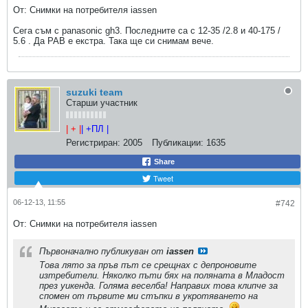
От: Снимки на потребителя iassen
Сега съм с panasonic gh3. Последните са с 12-35 /2.8 и 40-175 /
5.6 . Да РАВ е екстра. Така ще си снимам вече.
suzuki team
Старши участник
| + |
| +ПЛ |
Регистриран:
2005
Публикации:
1635
Share
Tweet
06-12-13, 11:55
#742
От: Снимки на потребителя iassen
Първоначално публикуван от
iassen
Това лято за пръв път се срещнах с депроновите
изтребители. Няколко пъти бях на поляната в Младост
през уикенда. Голяма веселба! Направих това клипче за
спомен от първите ми стъпки в укротяването на