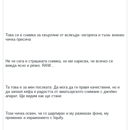
Това си е снимка за хвърляне от всякъде- изгоряла и тъпа- военен
чичка пресича
Не че сега е страшната снимка, но ми харесва, че всичко се
вижда ясно и рязко. RAW...
Та това е за мен посоката: Да мога да ги правя качествени, но и
да запазя кефа и радостта от аматьорското снимане с джобен
апарат. Ще видим как ще стане.
Този чичка освен, че го шарпирах и му размазах фона, му
промених и изражението с liquify.