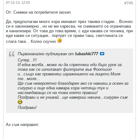
07-12-13, 12:03
#745
От: Снимки на потребителя iassen
Да, предполагам много хора минават през такива стадии... Всичко
си е закономерно , но не ми харесва, че снимането се ограничава
и канализира. От това до това време, с еди какава си техника, при
еди какви си ситуации.. портрет се прави така, светлината се
слага така... Колко скучно
Първоначално публикуван от
lubashki777
Супер...!!!
И една молба...може ли да спретнеш еди бърз урок за
това как се използват филтрите във Фоотшоп
и...също как променяш изражението на лицето.Моля
те...моля...
Ще съм невероятно благодарен ако се навиеш,а освен аз
сигурно и още една камара хора четящи тук и
наслаждаващи се на това което правиш!
Поздрави и не унивай...ще намериш начина...сигурен съм
Поздрави!
Аз съм направил: